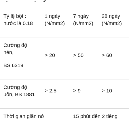
Tỷ lệ bột :
1 ngày
7 ngày
28 ngày
nước là 0.18
(N/mm
2
)
(N/mm
2
)
(N/mm
2
)
Cường độ
nén,
> 20
> 50
> 60
BS 6319
Cường độ
> 2.5
> 9
> 10
uốn, BS 1881
Thời gian giãn nở
15 phút đến 2 tiếng