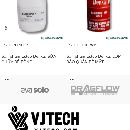
ESTOBOND P
ESTOCURE WB
Sản phẩm Estop Denka
,
SỬA
Sản phẩm Estop Denka
,
LỚP
CHỮA BÊ TÔNG
BẢO QUẢN BỀ MẶT
ĐỌC TIẾP
ĐỌC TIẾP