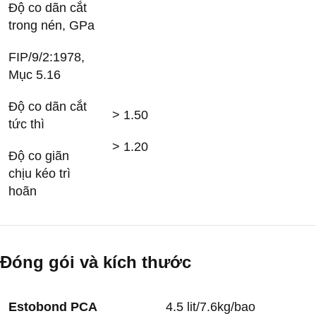
Độ co dãn cắt
trong nén, GPa
FIP/9/2:1978,
Mục 5.16
Độ co dãn cắt
> 1.50
tức thì
> 1.20
Độ co giãn
chịu kéo trì
hoãn
Đóng gói và kích thước
Estobond PCA
4.5 lit/7.6kg/bao