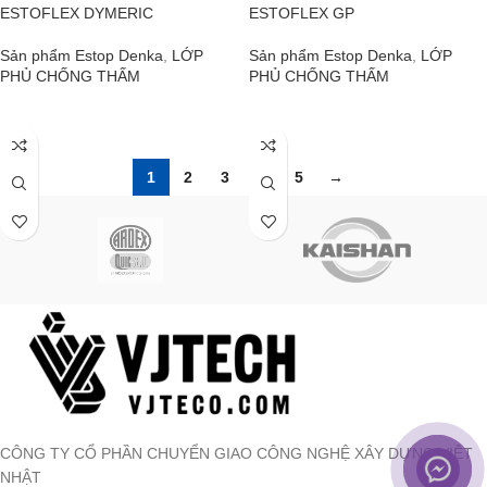
ESTOFLEX DYMERIC
ESTOFLEX GP
Sản phẩm Estop Denka
,
LỚP
Sản phẩm Estop Denka
,
LỚP
PHỦ CHỐNG THẤM
PHỦ CHỐNG THẤM
ĐỌC TIẾP
ĐỌC TIẾP
1
2
3
4
5
→
CÔNG TY CỔ PHẦN CHUYỂN GIAO CÔNG NGHỆ XÂY DỰNG VIỆT
NHẬT