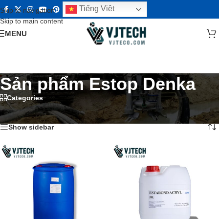
Tiếng Việt
Skip to navigation
Skip to main content
MENU
Sản phẩm Estop Denka
Categories
Trang chủ
/
Sản phẩm Estop Denka
Hiển thị 1–12 của 56 kết quả
Show sidebar