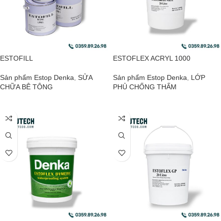
ESTOFILL
ESTOFLEX ACRYL 1000
Sản phẩm Estop Denka
,
SỬA
Sản phẩm Estop Denka
,
LỚP
CHỮA BÊ TÔNG
PHỦ CHỐNG THẤM
ĐỌC TIẾP
ĐỌC TIẾP