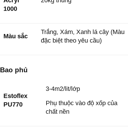
Acryl
20kg thùng
1000
Trắng, Xám, Xanh lá cây (Màu
Màu sắc
đặc biệt theo yêu cầu)
Bao phủ
3-4m
2
/lit/lớp
Estoflex
Phụ thuộc vào độ xốp của
PU770
chất nền