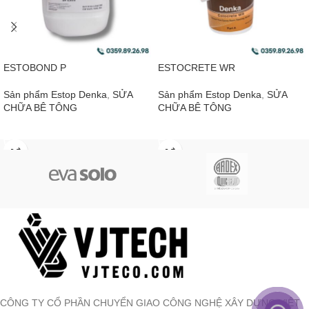
ESTOBOND P
ESTOCRETE WR
Sản phẩm Estop Denka
,
SỬA
Sản phẩm Estop Denka
,
SỬA
CHỮA BÊ TÔNG
CHỮA BÊ TÔNG
ĐỌC TIẾP
ĐỌC TIẾP
CÔNG TY CỔ PHẦN CHUYỂN GIAO CÔNG NGHỆ XÂY DỰNG VIỆT