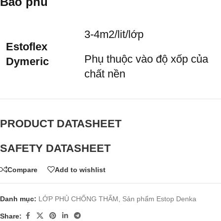
Bao phủ
3-4m
2
/lit/lớp
Estoflex
Phụ thuộc vào độ xốp của
Dymeric
chất nền
PRODUCT DATASHEET
SAFETY DATASHEET
Compare
Add to wishlist
Danh mục:
LỚP PHỦ CHỐNG THẤM
,
Sản phẩm Estop Denka
Share: