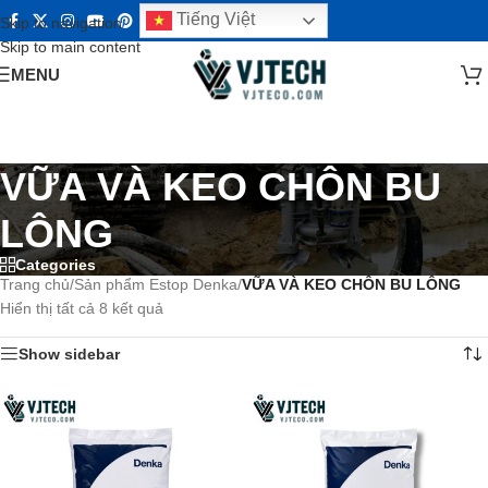
Tiếng Việt
Skip to navigation
Skip to main content
MENU
VỮA VÀ KEO CHÔN BU
LÔNG
Categories
Trang chủ
/
Sản phẩm Estop Denka
/
VỮA VÀ KEO CHÔN BU LÔNG
Hiển thị tất cả 8 kết quả
Show sidebar