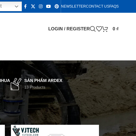
t
NEWSLETTER
CONTACT US
FAQS
LOGIN / REGISTER
0
₫
IHUA
SẢN PHẨM ARDEX
13 Products
18
24