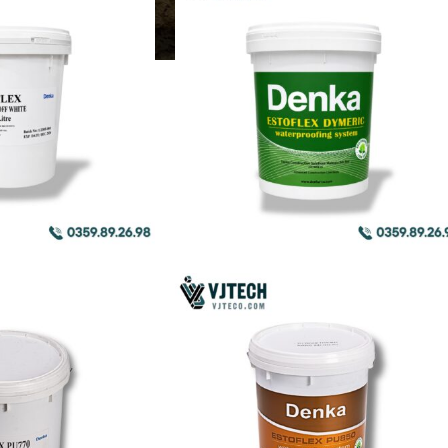
CÁC
SẢN
PHẨM
DENKA
SỬA
CHỮA
BÊ
TÔNG
VỮA
VÀ
KEO