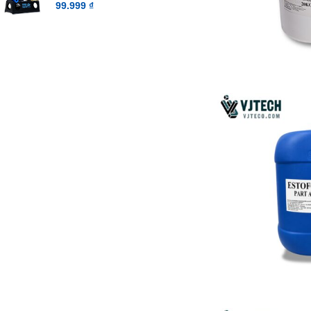
99.999
₫