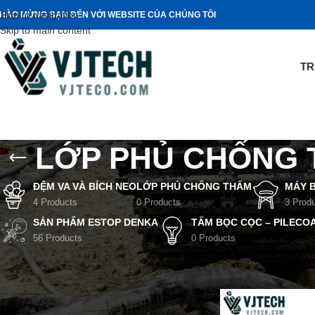
Skip to navigation
HÀO MỪNG BẠN ĐẾN VỚI WEBSITE CỦA CHÚNG TÔI
Skip to main content
TR
LỚP PHỦ CHỐNG
ĐỆM VA VÀ BÍCH NEO
LỚP PHỦ CHỐNG THẤM
MÁY 
4 Products
0 Products
3 Prod
SẢN PHẨM ESTOP DENKA
TẤM BỌC CỌC – PILECO
56 Products
0 Products
TÌM THEO THƯƠNG HIỆU
Trang chủ
/
Sản phẩm
Denka Estop
17