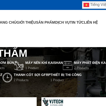
Tiếng Việ
ANG CHỦ
GIỚI THIỆU
SẢN PHẨM
DỊCH VỤ
TIN TỨC
LIÊN HỆ
 THẤM
BƠM BÙN
MÁY NÉN KHÍ KAISHAN
MÁY PHÁT ĐIỆN KA
ucts
1 Product
2 Products
AT
THANH CỐT SỢI GFRP
THIẾT BỊ THI CÔNG
2 Products
1 Product
 Estop Denka
/
LỚP PHỦ CHỐNG THẤM
Show
9
12