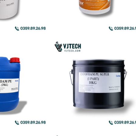
CHÔN
BU
LÔNG
LỚP
BẢO
QUẢN
BỀ
MẶT