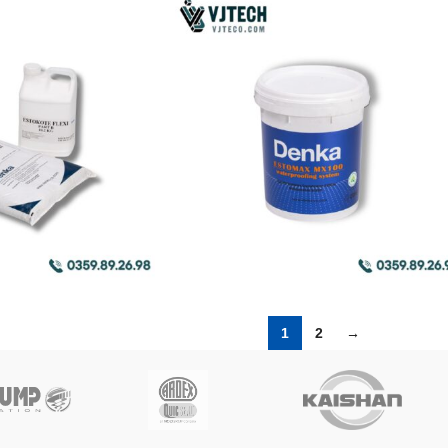
1
2
→