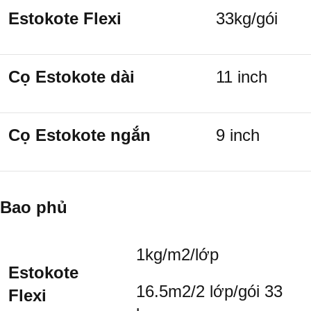
Estokote Flexi
33kg/gói
Cọ Estokote dài
11 inch
Cọ Estokote ngắn
9 inch
Bao phủ
1kg/m
2
/lớp
Estokote
16.5m
2
/2 lớp/gói 33
Flexi