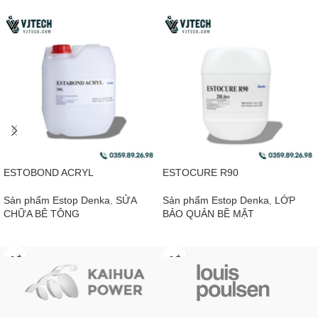
ESTOBOND ACRYL
ESTOCURE R90
Sản phẩm Estop Denka
,
SỬA
Sản phẩm Estop Denka
,
LỚP
CHỮA BÊ TÔNG
BẢO QUẢN BỀ MẶT
ĐỌC TIẾP
ĐỌC TIẾP