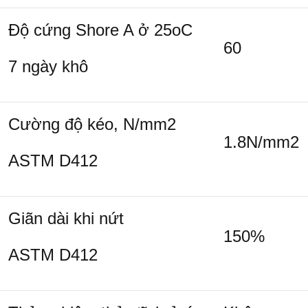
Độ cứng Shore A ở 25
o
C
60
7 ngày khô
Cường độ kéo, N/mm
2
1.8N/mm
2
ASTM D412
Giãn dài khi nứt
150%
ASTM D412