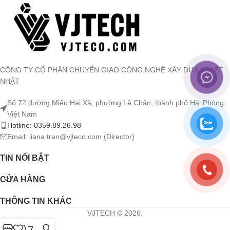
CÔNG TY CỔ PHẦN CHUYỂN GIAO CÔNG NGHỆ XÂY DỰNG VIỆT
NHẬT
Số 72 đường Miếu Hai Xã, phường Lê Chân, thành phố Hải Phòng,
Việt Nam
Hotline: 0359.89.26.98
Email: liana.tran@vjteco.com (Director)
TIN NỔI BẬT
CỬA HÀNG
THÔNG TIN KHÁC
VJTECH © 2026.