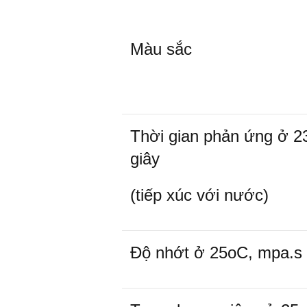
Màu sắc
Thời gian phản ứng ở 2
giây
(tiếp xúc với nước)
Độ nhớt ở 25
o
C, mpa.s