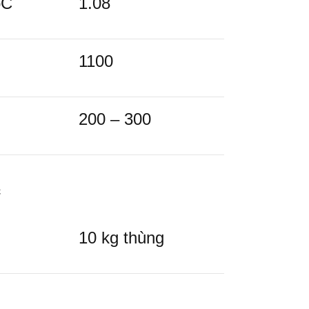
o
C
1.08
1100
200 – 300
c
10 kg thùng