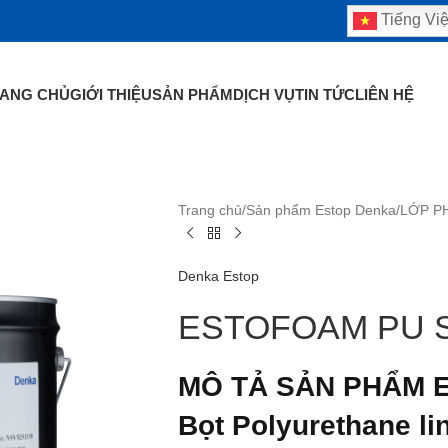
Tiếng Việ
ANG CHỦ
GIỚI THIỆU
SẢN PHẨM
DỊCH VỤ
TIN TỨC
LIÊN HỆ
Trang chủ
/
Sản phẩm Estop Denka
/
LỚP P
Denka Estop
ESTOFOAM PU 
MÔ TẢ SẢN PHẨM 
Bọt Polyurethane li