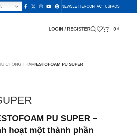
t
NEWSLETTER
CONTACT US
FAQS
LOGIN / REGISTER
0
₫
HỦ CHỐNG THẤM
/
ESTOFOAM PU SUPER
SUPER
ESTOFOAM PU SUPER –
nh hoạt một thành phần