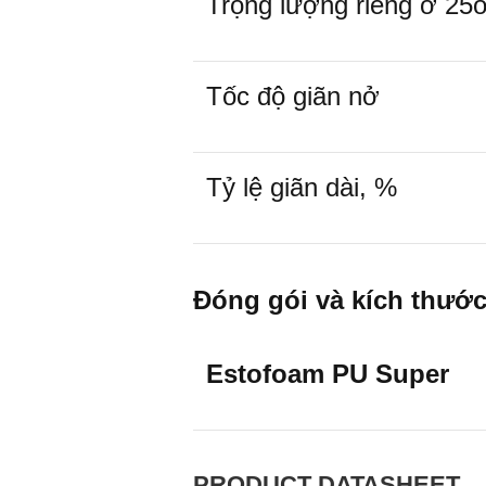
Trọng lượng riêng ở 25
Tốc độ giãn nở
Tỷ lệ giãn dài, %
Đóng gói và kích thướ
Estofoam PU Super
PRODUCT DATASHEET