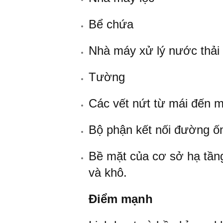
CHÔN
BU
Bể chứa
LÔNG
LỚP
Nhà máy xử lý nước thải 
BẢO
QUẢN
BỀ
Tường
MẶT
Các vết nứt từ mái đến m
Bộ phận kết nối đường ố
Bề mặt của cơ sở hạ tầng
và khô.
Điểm mạnh