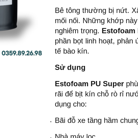
Bê tông thường bị nứt. X
mối nối. Những khớp này 
nghiêm trọng.
Estofoam
phần bọt linh hoạt, phản 
tế bào kín.
Sử dụng
CÁC
SẢN
PHẨM
Estofoam PU Super
phù
DENKA
rãi để bịt kín chỗ rò rỉ 
SỬA
dụng cho:
CHỮA
BÊ
TÔNG
Bãi đỗ xe tầng hầm chun
VỮA
VÀ
Nhà máy lọc
KEO