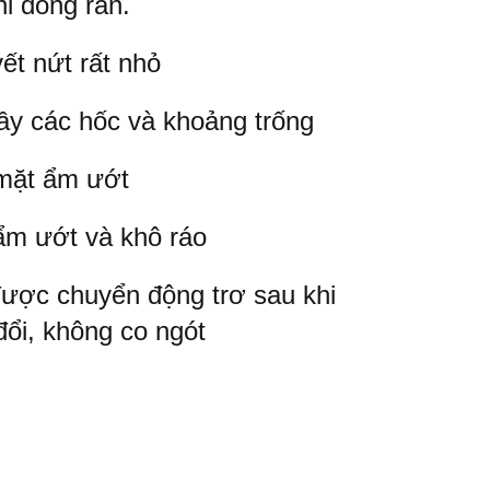
hi đóng rắn.
ết nứt rất nhỏ
đầy các hốc và khoảng trống
 mặt ẩm ướt
ẩm ướt và khô ráo
 được chuyển động trơ sau khi
đổi, không co ngót