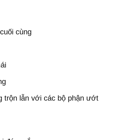
cuối cùng
ái
ng
 trộn lẫn với các bộ phận ướt